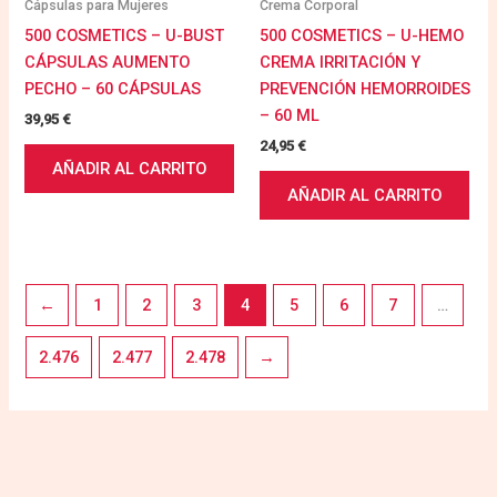
Cápsulas para Mujeres
Crema Corporal
500 COSMETICS – U-BUST
500 COSMETICS – U-HEMO
CÁPSULAS AUMENTO
CREMA IRRITACIÓN Y
PECHO – 60 CÁPSULAS
PREVENCIÓN HEMORROIDES
– 60 ML
39,95
€
24,95
€
AÑADIR AL CARRITO
AÑADIR AL CARRITO
←
1
2
3
4
5
6
7
…
2.476
2.477
2.478
→