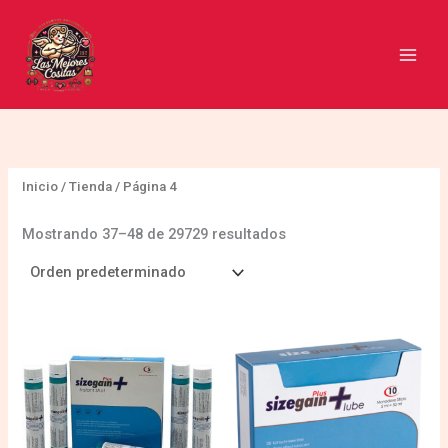
Ir
B
al
u
contenido
s
c
a
r
Inicio
/
Tienda
/ Página 4
Mostrando 37–48 de 29729 resultados