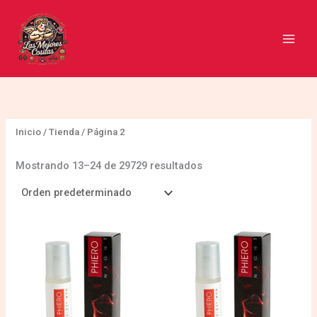
Ir
B
al
u
contenido
s
c
a
r
Inicio
/
Tienda
/ Página 2
Mostrando 13–24 de 29729 resultados