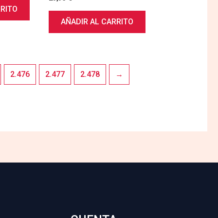
RRITO
AÑADIR AL CARRITO
2.476
2.477
2.478
→