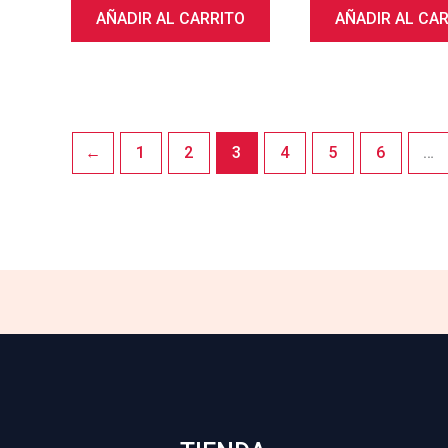
AÑADIR AL CARRITO
AÑADIR AL CA
←
1
2
3
4
5
6
…