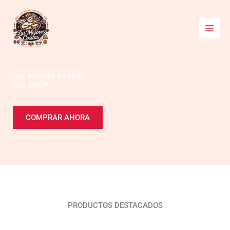
Ir
al
contenido
Las Mejores Cositas
Sex SHOP
COMPRAR AHORA
PRODUCTOS DESTACADOS