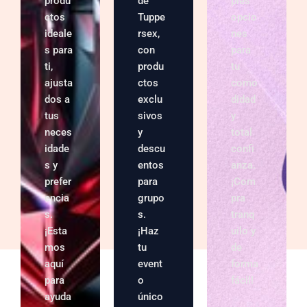
produ
de
ples
ctos
Tuppe
opcio
ideale
rsex,
nes
s para
con
para
ti,
produ
tu
ajusta
ctos
como
dos a
exclu
didad
tus
sivos
y
neces
y
total
idade
descu
confi
s y
entos
anza.
prefer
para
¡Com
encia
grupo
pra
s.
s.
tranq
¡Esta
¡Haz
uilo y
mos
tu
de
aquí
event
forma
para
o
fácil!
ayuda
único