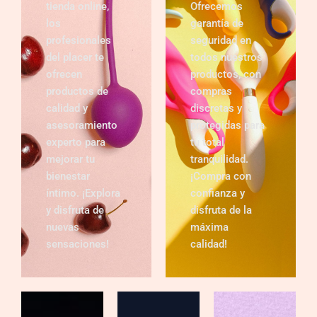
tienda online,
Ofrecemos
los
garantía de
profesionales
seguridad en
del placer te
todos nuestros
ofrecen
productos, con
productos de
compras
calidad y
discretas y
asesoramiento
protegidas para
experto para
tu total
mejorar tu
tranquilidad.
bienestar
¡Compra con
íntimo. ¡Explora
confianza y
y disfruta de
disfruta de la
nuevas
máxima
sensaciones!
calidad!