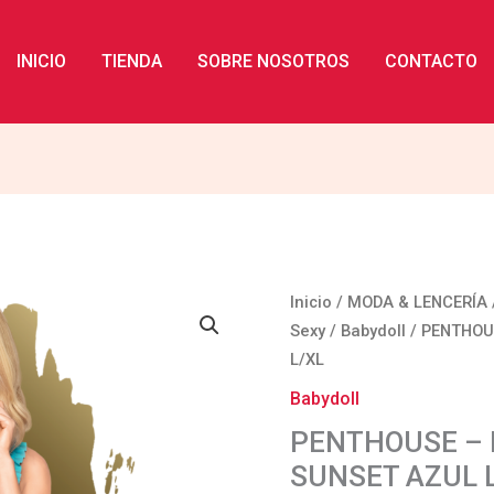
INICIO
TIENDA
SOBRE NOSOTROS
CONTACTO
PENTHOUSE
Inicio
/
MODA & LENCERÍA
-
Sexy
/
Babydoll
/ PENTHOU
BABYDOLL
L/XL
AFTER
Babydoll
SUNSET
PENTHOUSE – 
AZUL
SUNSET AZUL 
L/XL