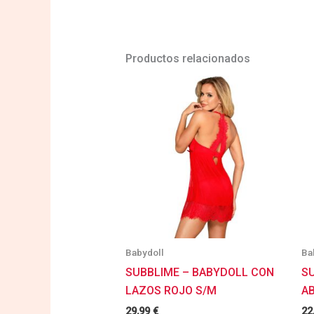
Productos relacionados
Babydoll
Ba
SUBBLIME – BABYDOLL CON
S
LAZOS ROJO S/M
AB
29,99
€
22