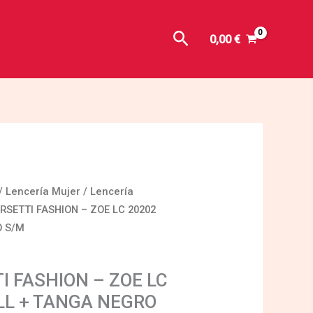
Buscar
0,00
€
/
Lencería Mujer
/
Lencería
RSETTI FASHION – ZOE LC 20202
O S/M
I FASHION – ZOE LC
LL + TANGA NEGRO