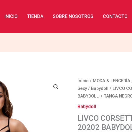
INICIO
TIENDA
SOBRE NOSOTROS
CONTACTO
LIVCO
Inicio
/
MODA & LENCERÍA
CORSETTI
Sexy
/
Babydoll
/ LIVCO CO
FASHION
BABYDOLL + TANGA NEGR
-
Babydoll
ZOE
LIVCO CORSETT
LC
20202 BABYDO
20202