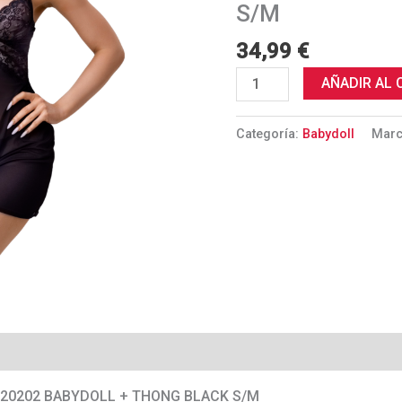
BABYDOLL
S/M
+
34,99
€
TANGA
NEGRO
AÑADIR AL 
S/M
cantidad
Categoría:
Babydoll
Mar
C 20202 BABYDOLL + THONG BLACK S/M