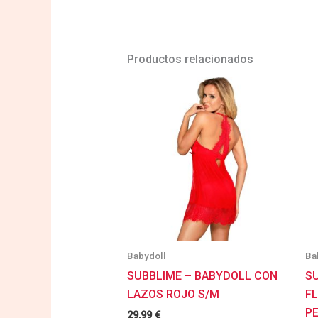
Productos relacionados
Babydoll
Ba
SUBBLIME – BABYDOLL CON
S
LAZOS ROJO S/M
F
P
29,99
€