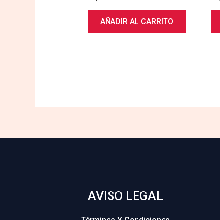
AÑADIR AL CARRITO
AVISO LEGAL
Términos Y Condiciones