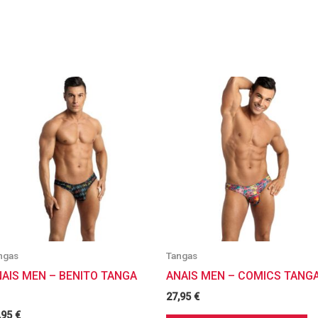
ngas
Tangas
AIS MEN – BENITO TANGA
ANAIS MEN – COMICS TANGA
L
27,95
€
,95
€