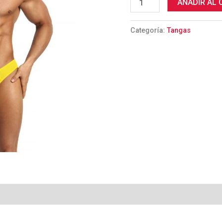
AÑADIR AL 
Categoría:
Tangas