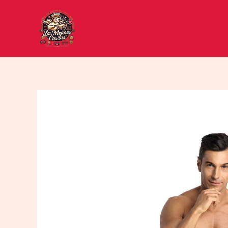
Ir
al
contenido