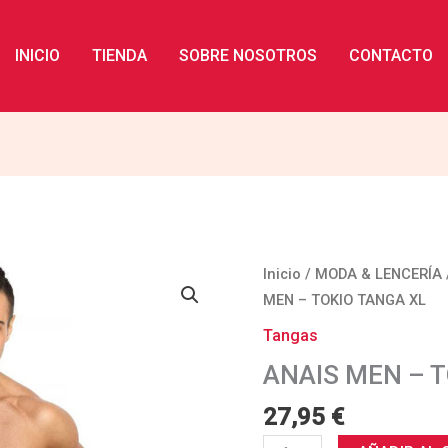
INICIO
TIENDA
SOBRE NOSOTROS
CONTACTO
ANAIS
Inicio
/
MODA & LENCERÍA
MEN
MEN – TOKIO TANGA XL
-
Tangas
TOKIO
ANAIS MEN – T
TANGA
XL
27,95
€
cantidad