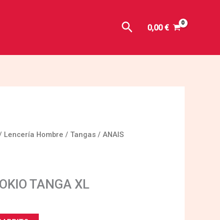
Buscar
0,00
€
/
Lencería Hombre
/
Tangas
/ ANAIS
OKIO TANGA XL