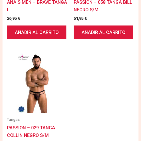
ANAIS MEN – BRAVE TANGA
PASSION – 058 TANGA BILL
L
NEGRO S/M
26,95
€
51,95
€
AÑADIR AL CARRITO
AÑADIR AL CARRITO
Tangas
PASSION – 029 TANGA
COLLIN NEGRO S/M