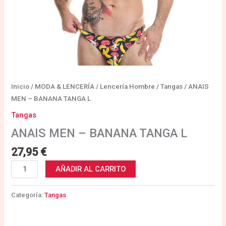
Inicio
/
MODA & LENCERÍA
/
Lencería Hombre
/
Tangas
/ ANAIS
MEN – BANANA TANGA L
Tangas
ANAIS MEN – BANANA TANGA L
27,95
€
AÑADIR AL CARRITO
Categoría:
Tangas