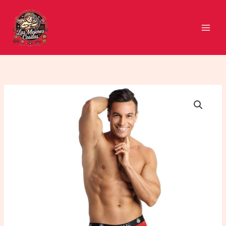
Ir
al
contenido
ANAIS
MEN
-
BRAVE
TANGA
L
cantidad