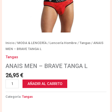
Inicio
/
MODA & LENCERÍA
/
Lencería Hombre
/
Tangas
/ ANAIS
MEN – BRAVE TANGA L
Tangas
ANAIS MEN – BRAVE TANGA L
26,95
€
AÑADIR AL CARRITO
Categoría:
Tangas