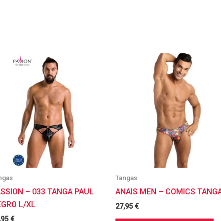
ngas
Tangas
SSION – 033 TANGA PAUL
ANAIS MEN – COMICS TANGA
EGRO L/XL
27,95
€
,95
€