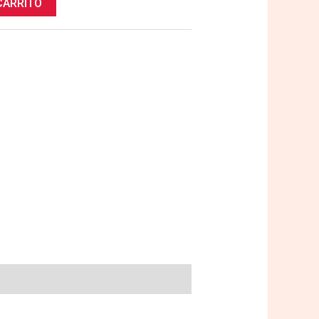
CARRITO