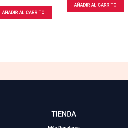
AÑADIR AL CARRITO
AÑADIR AL CARRITO
TIENDA
Más Populares