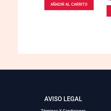
AÑADIR AL CARRITO
AVISO LEGAL
Términos Y Condiciones