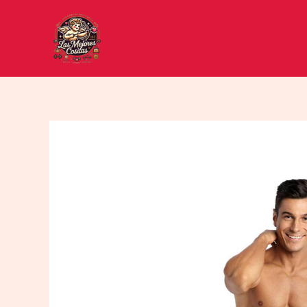
Ir
al
contenido