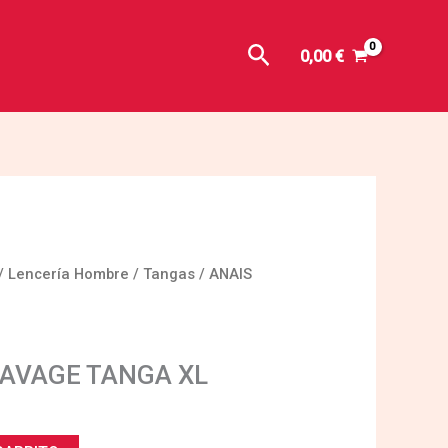
Buscar
0,00
€
/
Lencería Hombre
/
Tangas
/ ANAIS
SAVAGE TANGA XL