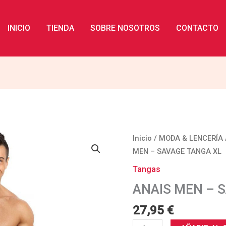
INICIO
TIENDA
SOBRE NOSOTROS
CONTACTO
ANAIS
Inicio
/
MODA & LENCERÍA
MEN
MEN – SAVAGE TANGA XL
-
Tangas
SAVAGE
ANAIS MEN – 
TANGA
XL
27,95
€
cantidad