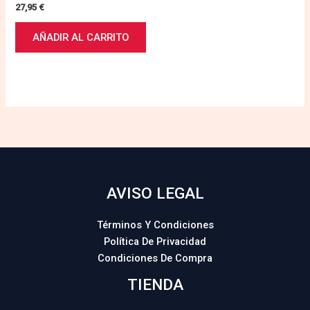
27,95
€
AÑADIR AL CARRITO
AVISO LEGAL
Términos Y Condiciones
Política De Privacidad
Condiciones De Compra
TIENDA