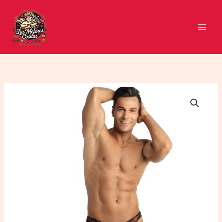
Ir
al
contenido
ANAIS
MEN
-
CHILL
TANGA
XL
cantidad