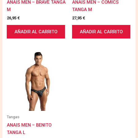
ANAIS MEN – BRAVE TANGA
ANAIS MEN – COMICS
M
TANGA M
26,95
€
27,95
€
AÑADIR AL CARRITO
AÑADIR AL CARRITO
Tangas
ANAIS MEN – BENITO
TANGA L