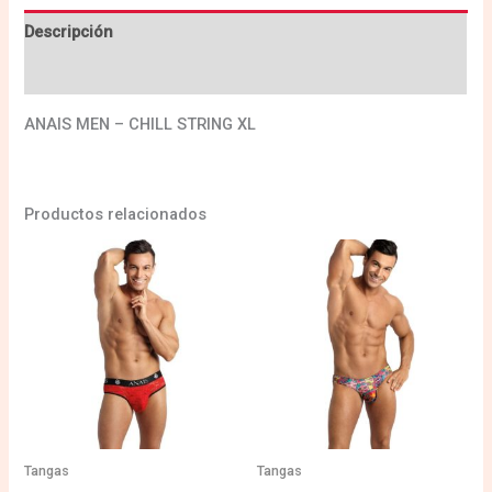
Descripción
Valoraciones (0)
ANAIS MEN – CHILL STRING XL
Productos relacionados
Tangas
Tangas