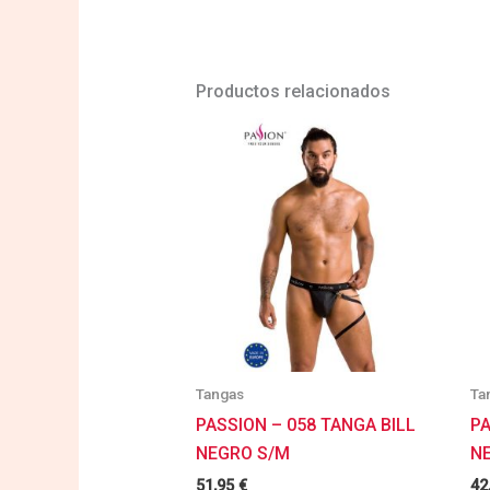
Productos relacionados
Tangas
Ta
PASSION – 058 TANGA BILL
PA
NEGRO S/M
N
51,95
€
42