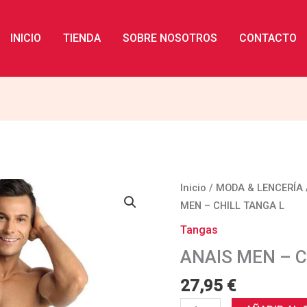
INICIO
TIENDA
SOBRE NOSOTROS
CONTACTO
ANAIS
Inicio
/
MODA & LENCERÍA
MEN
MEN – CHILL TANGA L
-
Tangas
CHILL
ANAIS MEN – C
TANGA
L
27,95
€
cantidad