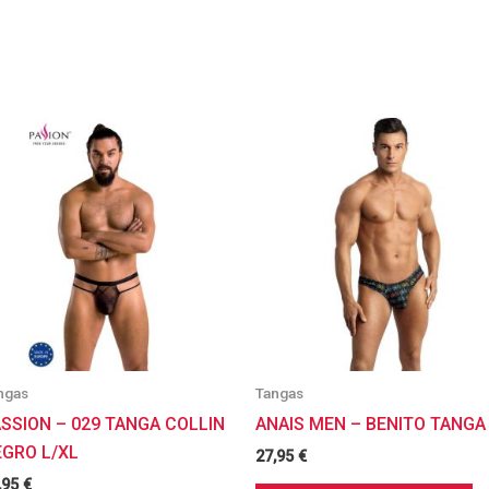
ngas
Tangas
SSION – 029 TANGA COLLIN
ANAIS MEN – BENITO TANGA
EGRO L/XL
27,95
€
,95
€