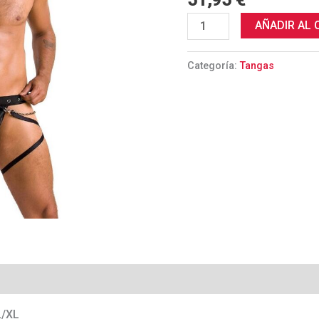
51,95
€
cantidad
AÑADIR AL 
Categoría:
Tangas
L/XL