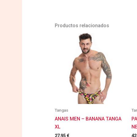
Productos relacionados
Tangas
Ta
ANAIS MEN – BANANA TANGA
PA
XL
N
27,95
€
42