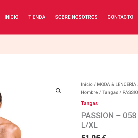
INICIO
TIENDA
SOBRE NOSOTROS
CONTACTO
PASSION
Inicio
/
MODA & LENCERÍA
-
Hombre
/
Tangas
/ PASSIO
058
Tangas
TANGA
PASSION – 058
BILL
L/XL
NEGRO
L/XL