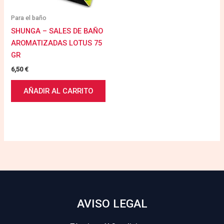
Para el baño
SHUNGA – SALES DE BAÑO
AROMATIZADAS LOTUS 75
GR
6,50
€
AÑADIR AL CARRITO
AVISO LEGAL