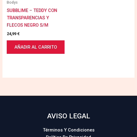
Bodys
SUBBLIME – TEDDY CON
TRANSPARENCIAS Y
FLECOS NEGRO S/M
24,99
€
AÑADIR AL CARRITO
AVISO LEGAL
Términos Y Condiciones