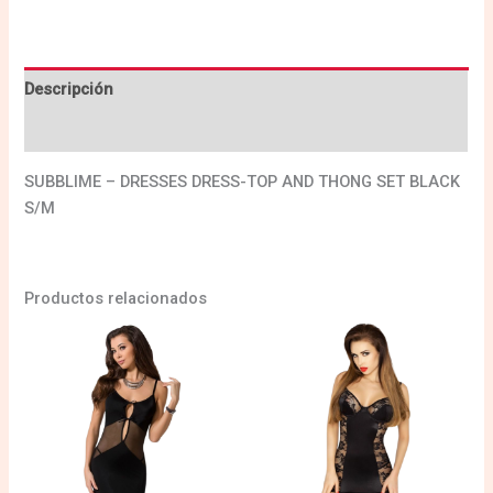
Descripción
Valoraciones (0)
SUBBLIME – DRESSES DRESS-TOP AND THONG SET BLACK
S/M
Productos relacionados