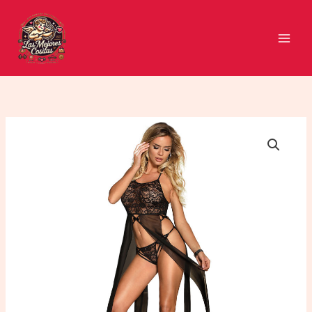
Ir
al
contenido
SUBBLIME
-
SET
DRESS-
TOP
Y
TANGA
NEGRO
S/M
cantidad