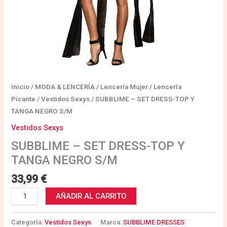
Inicio
/
MODA & LENCERÍA
/
Lencería Mujer
/
Lencería
Picante
/
Vestidos Sexys
/ SUBBLIME – SET DRESS-TOP Y
TANGA NEGRO S/M
Vestidos Sexys
SUBBLIME – SET DRESS-TOP Y
TANGA NEGRO S/M
33,99
€
AÑADIR AL CARRITO
Categoría:
Vestidos Sexys
Marca:
SUBBLIME DRESSES