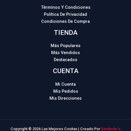
Términos Y Condiciones
Política De Privacidad
Condiciones De Compra
TIENDA
Más Populares
Más Vendidos
Destacados
CUENTA
Mi Cuenta
Mis Pedidos
Mis Direcciones
Copyright © 2026 Las Mejores Cositas | Creado Por
SevNode´s