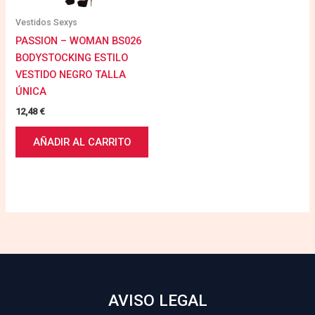
Vestidos Sexys
PASSION – WOMAN BS026
BODYSTOCKING ESTILO
VESTIDO NEGRO TALLA
ÚNICA
12,48
€
AÑADIR AL CARRITO
AVISO LEGAL