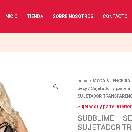
INICIO
TIENDA
SOBRE NOSOTROS
CONTACTO
SUBBLIME
Inicio
/
MODA & LENCERÍA
-
Sexy
/
Sujetador y parte in
SET
SUJETADOR TRANSPARENCI
DOS
Sujetador y parte inferior
PIEZAS
SUBBLIME – SE
SUJETADOR
SUJETADOR TR
TRANSPARENCIAS