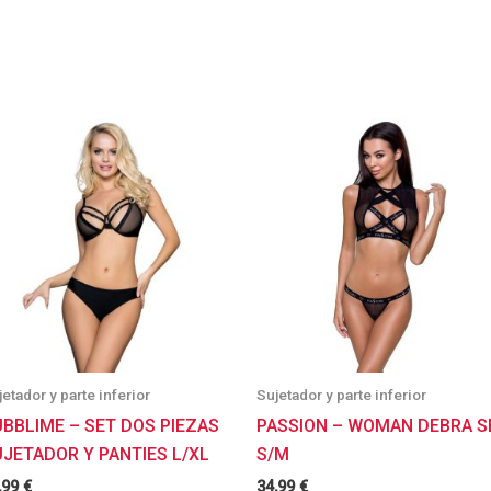
jetador y parte inferior
Sujetador y parte inferior
BBLIME – SET DOS PIEZAS
PASSION – WOMAN DEBRA S
JETADOR Y PANTIES L/XL
S/M
,99
€
34,99
€