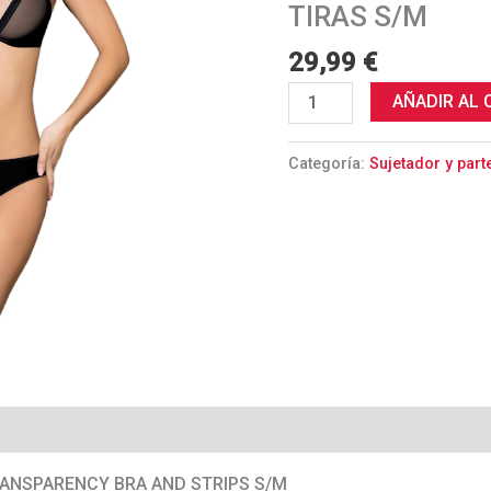
Y
TIRAS S/M
TIRAS
29,99
€
S/M
cantidad
AÑADIR AL 
Categoría:
Sujetador y parte
RANSPARENCY BRA AND STRIPS S/M