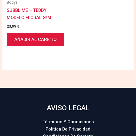
Bodys
SUBBLIME – TEDDY
MODELO FLORAL S/M
23,99
€
AÑADIR AL CARRITO
AVISO LEGAL
Términos Y Condiciones
Política De Privacidad