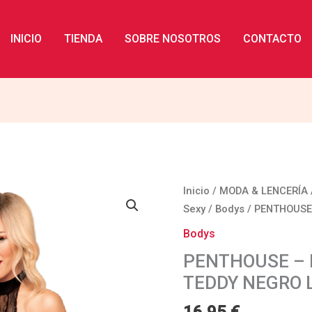
INICIO
TIENDA
SOBRE NOSOTROS
CONTACTO
PENTHOUSE
Inicio
/
MODA & LENCERÍA
-
Sexy
/
Bodys
/ PENTHOUSE
PERFECT
Bodys
LOVER
PENTHOUSE – 
TEDDY
TEDDY NEGRO 
NEGRO
L/XL