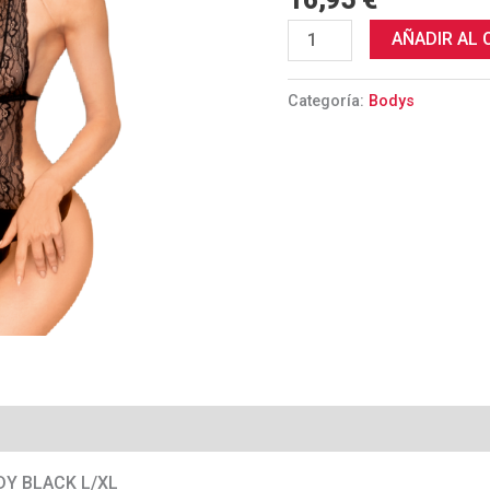
16,95
€
cantidad
AÑADIR AL 
Categoría:
Bodys
DY BLACK L/XL