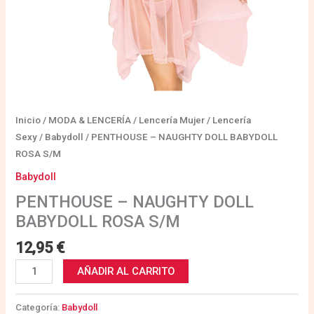
Inicio
/
MODA & LENCERÍA
/
Lencería Mujer
/
Lencería
Sexy
/
Babydoll
/ PENTHOUSE – NAUGHTY DOLL BABYDOLL
ROSA S/M
Babydoll
PENTHOUSE – NAUGHTY DOLL
BABYDOLL ROSA S/M
12,95
€
AÑADIR AL CARRITO
Categoría:
Babydoll