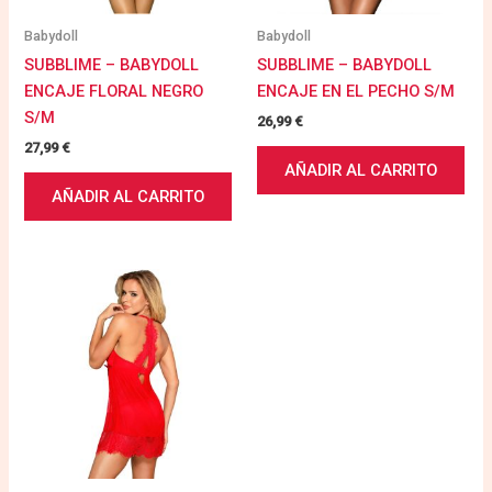
Babydoll
Babydoll
SUBBLIME – BABYDOLL
SUBBLIME – BABYDOLL
ENCAJE FLORAL NEGRO
ENCAJE EN EL PECHO S/M
S/M
26,99
€
27,99
€
AÑADIR AL CARRITO
AÑADIR AL CARRITO