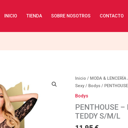
INICIO
TIENDA
SOBRE NOSOTROS
CONTACTO
PENTHOUSE
Inicio
/
MODA & LENCERÍA
-
Sexy
/
Bodys
/ PENTHOUSE 
MIDNIGHT
Bodys
VISIT
PENTHOUSE – 
TEDDY
TEDDY S/M/L
S/M/L
cantidad