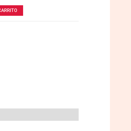
CARRITO