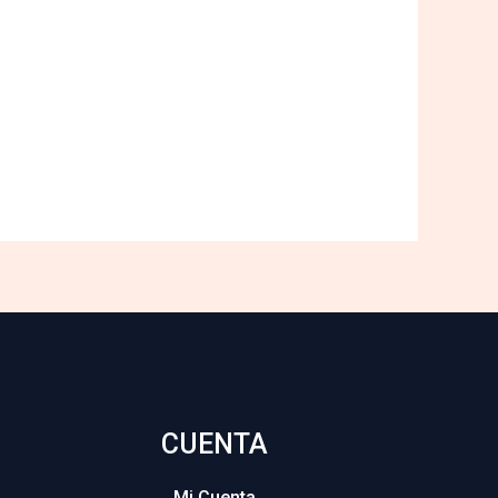
CUENTA
Mi Cuenta