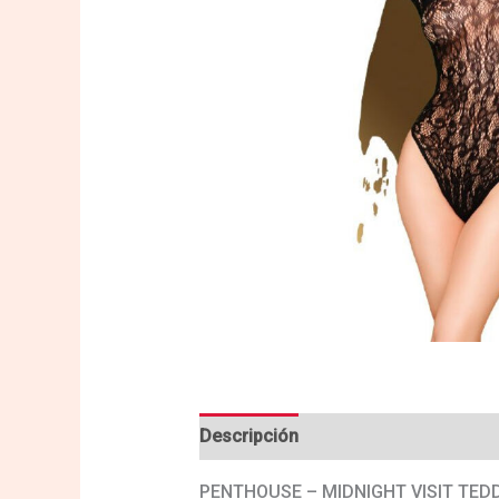
Descripción
Valoraciones (0)
PENTHOUSE – MIDNIGHT VISIT TED