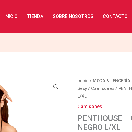
INICIO
TIENDA
SOBRE NOSOTROS
CONTACTO
PENTHOUSE
Inicio
/
MODA & LENCERÍA
-
Sexy
/
Camisones
/ PENTH
CHEMISE
L/XL
ALL
Camisones
YOURS
PENTHOUSE – 
NEGRO
NEGRO L/XL
L/XL