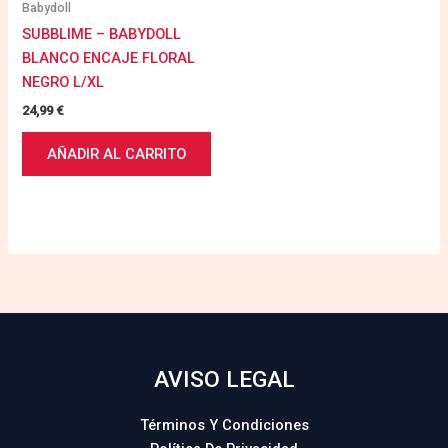
Babydoll
SUBBLIME – BABYDOLL
BLANCO ENCAJE FLORAL
NEGRO L/XL
24,99
€
AÑADIR AL CARRITO
AVISO LEGAL
Términos Y Condiciones