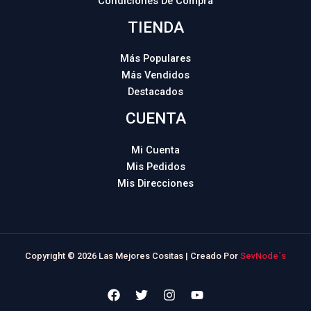
Condiciones De Compra
TIENDA
Más Populares
Más Vendidos
Destacados
CUENTA
Mi Cuenta
Mis Pedidos
Mis Direcciones
Copyright © 2026 Las Mejores Cositas | Creado Por
SevNode´s