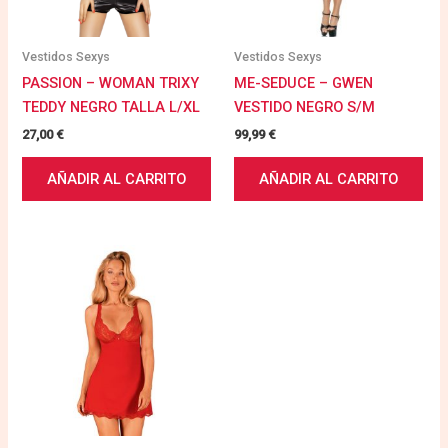
Vestidos Sexys
Vestidos Sexys
PASSION – WOMAN TRIXY
ME-SEDUCE – GWEN
TEDDY NEGRO TALLA L/XL
VESTIDO NEGRO S/M
27,00
€
99,99
€
AÑADIR AL CARRITO
AÑADIR AL CARRITO