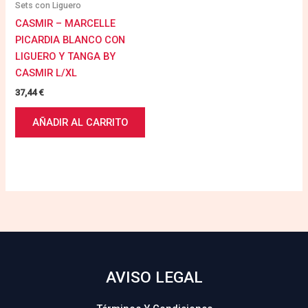
Sets con Liguero
CASMIR – MARCELLE
PICARDIA BLANCO CON
LIGUERO Y TANGA BY
CASMIR L/XL
37,44
€
AÑADIR AL CARRITO
AVISO LEGAL