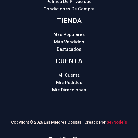
Política De Privacidad
Condiciones De Compra
TIENDA
Más Populares
Más Vendidos
Destacados
CUENTA
Mi Cuenta
Mis Pedidos
Mis Direcciones
Copyright © 2026 Las Mejores Cositas | Creado Por
SevNode´s