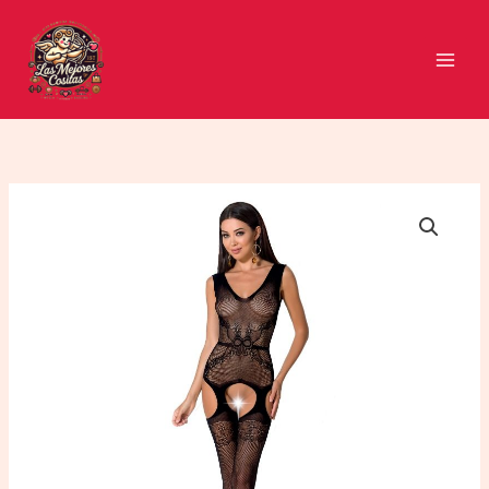
Ir
al
contenido
PASSION
-
WOMAN
BS062
BODYSTOCKING
NEGRO
TALLA
ÚNICA
cantidad