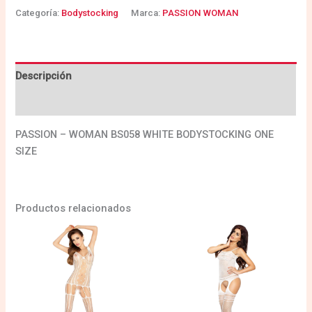
Categoría:
Bodystocking
Marca:
PASSION WOMAN
Descripción
Valoraciones (0)
PASSION – WOMAN BS058 WHITE BODYSTOCKING ONE
SIZE
Productos relacionados