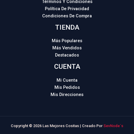
Términos Y Condiciones
Política De Privacidad
Condiciones De Compra
TIENDA
Más Populares
Más Vendidos
Destacados
CUENTA
Mi Cuenta
Mis Pedidos
Mis Direcciones
Copyright © 2026 Las Mejores Cositas | Creado Por
SevNode´s