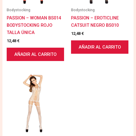
Bodystocking
Bodystocking
PASSION – WOMAN BS014
PASSION – EROTICLINE
BODYSTOCKING ROJO
CATSUIT NEGRO BS010
TALLA ÚNICA
12,48
€
12,48
€
AÑADIR AL CARRITO
AÑADIR AL CARRITO