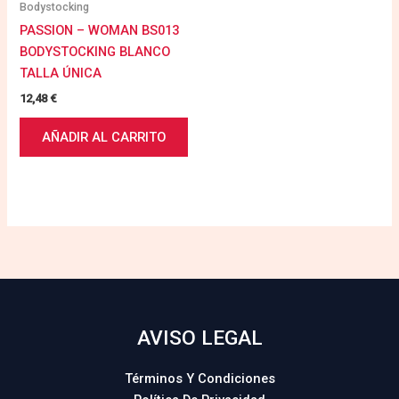
Bodystocking
PASSION – WOMAN BS013
BODYSTOCKING BLANCO
TALLA ÚNICA
12,48
€
AÑADIR AL CARRITO
AVISO LEGAL
Términos Y Condiciones