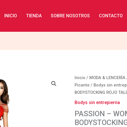
INICIO
TIENDA
SOBRE NOSOTROS
CONTACTO
PASSION
Inicio
/
MODA & LENCERÍA
-
Picante
/
Bodys sin entrep
WOMAN
BODYSTOCKING ROJO TAL
BS035
Bodys sin entrepierna
BODYSTOCKING
PASSION – WO
ROJO
BODYSTOCKING
TALLA