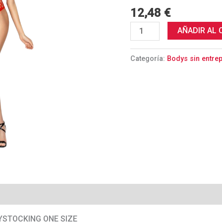
ÚNICA
12,48
€
cantidad
AÑADIR AL 
Categoría:
Bodys sin entre
YSTOCKING ONE SIZE