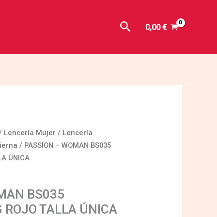
Buscar
0,00
€
/
Lencería Mujer
/
Lencería
ierna
/ PASSION – WOMAN BS035
LA ÚNICA
MAN BS035
 ROJO TALLA ÚNICA