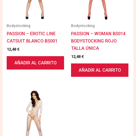
Bodystocking
Bodystocking
PASSION – EROTIC LINE
PASSION – WOMAN BS014
CATSUIT BLANCO BS001
BODYSTOCKING ROJO
TALLA ÚNICA
12,48
€
12,48
€
AÑADIR AL CARRITO
AÑADIR AL CARRITO