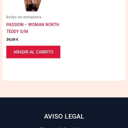
Bodys sin entrepierna
PASSION – WOMAN NORTH
TEDDY S/M
39,09
€
AÑADIR AL CARRITO
AVISO LEGAL