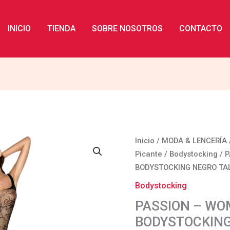
INICIO
TIENDA
SOBRE NOSOTROS
CONTACTO
PASSION
Inicio
/
MODA & LENCERÍA
-
Picante
/
Bodystocking
/ 
WOMAN
BODYSTOCKING NEGRO TA
BS034
Bodystocking
BODYSTOCKING
PASSION – WO
NEGRO
BODYSTOCKING
TALLA