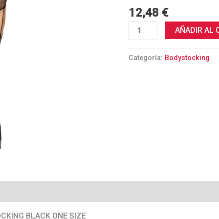
ÚNICA
12,48
€
cantidad
AÑADIR AL 
Categoría:
Bodystocking
CKING BLACK ONE SIZE