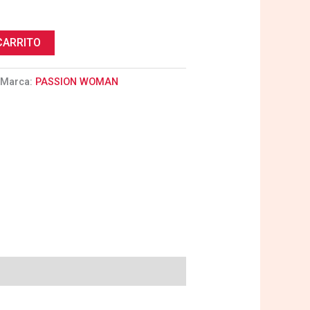
CARRITO
Marca:
PASSION WOMAN