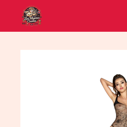
Ir
al
contenido