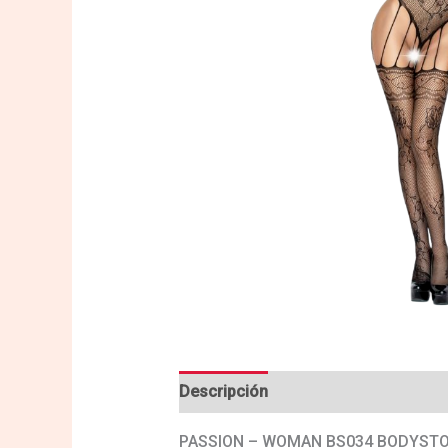
Descripción
Valoraciones (0)
PASSION – WOMAN BS034 BODYSTO