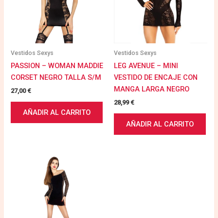
Vestidos Sexys
Vestidos Sexys
PASSION – WOMAN MADDIE
LEG AVENUE – MINI
CORSET NEGRO TALLA S/M
VESTIDO DE ENCAJE CON
MANGA LARGA NEGRO
27,00
€
28,99
€
AÑADIR AL CARRITO
AÑADIR AL CARRITO