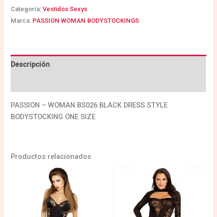
Categoría:
Vestidos Sexys
Marca:
PASSION WOMAN BODYSTOCKINGS
Descripción
Valoraciones (0)
PASSION – WOMAN BS026 BLACK DRESS STYLE
BODYSTOCKING ONE SIZE
Productos relacionados