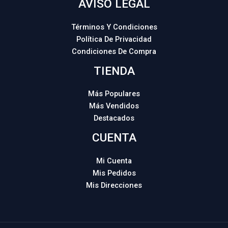
AVISO LEGAL
Términos Y Condiciones
Política De Privacidad
Condiciones De Compra
TIENDA
Más Populares
Más Vendidos
Destacados
CUENTA
Mi Cuenta
Mis Pedidos
Mis Direcciones