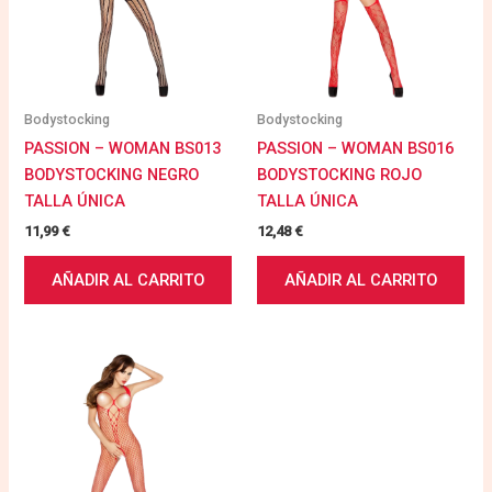
Bodystocking
Bodystocking
PASSION – WOMAN BS013
PASSION – WOMAN BS016
BODYSTOCKING NEGRO
BODYSTOCKING ROJO
TALLA ÚNICA
TALLA ÚNICA
11,99
€
12,48
€
AÑADIR AL CARRITO
AÑADIR AL CARRITO