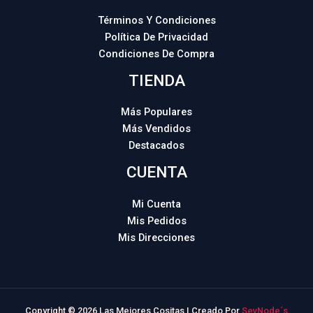
Términos Y Condiciones
Política De Privacidad
Condiciones De Compra
TIENDA
Más Populares
Más Vendidos
Destacados
CUENTA
Mi Cuenta
Mis Pedidos
Mis Direcciones
Copyright © 2026 Las Mejores Cositas | Creado Por
SevNode´s