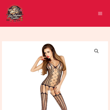
Ir
al
contenido
PASSION
-
WOMAN
BS013
BODYSTOCKING
NEGRO
TALLA
ÚNICA
cantidad