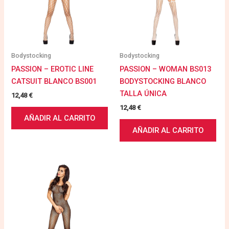
Bodystocking
Bodystocking
PASSION – EROTIC LINE
PASSION – WOMAN BS013
CATSUIT BLANCO BS001
BODYSTOCKING BLANCO
TALLA ÚNICA
12,48
€
12,48
€
AÑADIR AL CARRITO
AÑADIR AL CARRITO