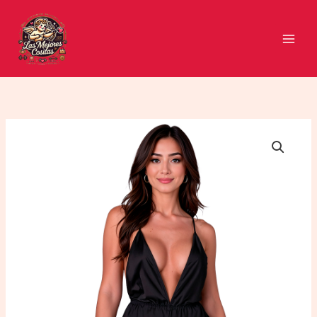
Ir
al
contenido
PASSION
-
SENSIE
BODY
NEGRO
L/XL
cantidad