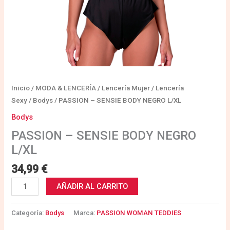
Inicio
/
MODA & LENCERÍA
/
Lencería Mujer
/
Lencería
Sexy
/
Bodys
/ PASSION – SENSIE BODY NEGRO L/XL
Bodys
PASSION – SENSIE BODY NEGRO
L/XL
34,99
€
AÑADIR AL CARRITO
Categoría:
Bodys
Marca:
PASSION WOMAN TEDDIES