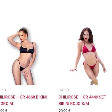
kinis
Bikinis
ILIROSE – CR 4668 BIKINI
CHILIROSE – CR 4449 SET
EGRO M
BIKINI ROJO S/M
,99
€
20,99
€