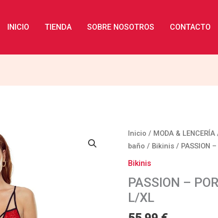
INICIO
TIENDA
SOBRE NOSOTROS
CONTACTO
PASSION
Inicio
/
MODA & LENCERÍA
-
baño
/
Bikinis
/ PASSION –
PORIGELIA
Bikinis
BIKINI
PASSION – POR
ROJO
L/XL
L/XL
cantidad