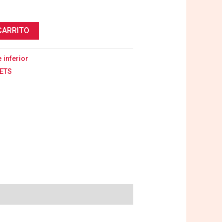
CARRITO
 inferior
ETS