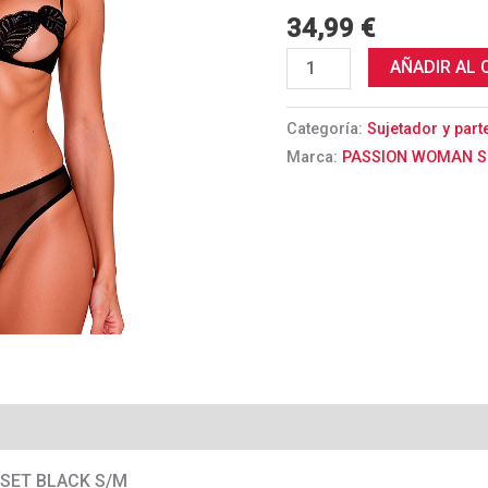
NEGRO
34,99
€
S/M
cantidad
AÑADIR AL 
Categoría:
Sujetador y parte
Marca:
PASSION WOMAN S
 SET BLACK S/M