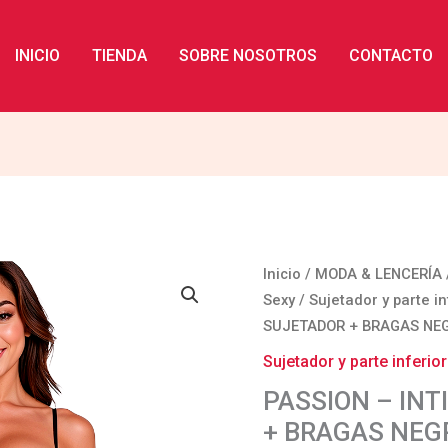
INICIO
TIENDA
SOBRE NOSOTROS
CONTACTO
PASSION
Inicio
/
MODA & LENCERÍA
-
Sexy
/
Sujetador y parte in
INTIMARI
SUJETADOR + BRAGAS NE
SET
Sujetador y parte inferior
SUJETADOR
PASSION – INT
+
+ BRAGAS NEG
BRAGAS