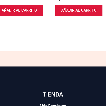
AÑADIR AL CARRITO
AÑADIR AL CARRITO
TIENDA
Más Populares