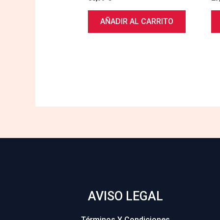
AÑADIR AL CARRITO
AVISO LEGAL
Términos Y Condiciones