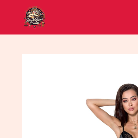
Ir
al
contenido