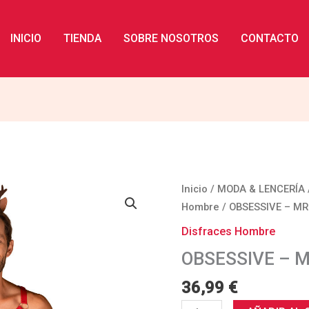
INICIO
TIENDA
SOBRE NOSOTROS
CONTACTO
OBSESSIVE
Inicio
/
MODA & LENCERÍA
-
Hombre
/ OBSESSIVE – MR
MR
Disfraces Hombre
REINDY
OBSESSIVE – M
SET
S/M
36,99
€
cantidad