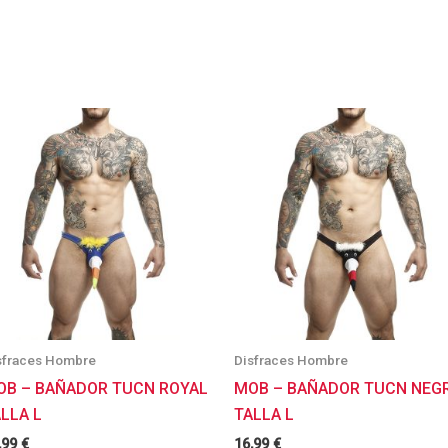
sfraces Hombre
Disfraces Hombre
OB – BAÑADOR TUCN ROYAL
MOB – BAÑADOR TUCN NEG
LLA L
TALLA L
,99
€
16,99
€