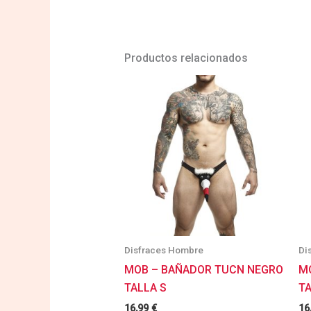
Productos relacionados
Disfraces Hombre
Di
MOB – BAÑADOR TUCN NEGRO
M
TALLA S
TA
16,99
€
16