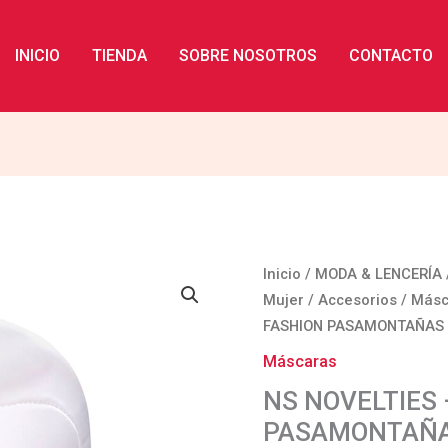
INICIO
TIENDA
SOBRE NOSOTROS
CONTACTO
NS
Inicio
/
MODA & LENCERÍA
NOVELTIES
Mujer
/
Accesorios
/
Másc
-
FASHION PASAMONTAÑAS
FETISH
Máscaras
&
NS NOVELTIES 
FASHION
PASAMONTAÑA
PASAMONTAÑAS