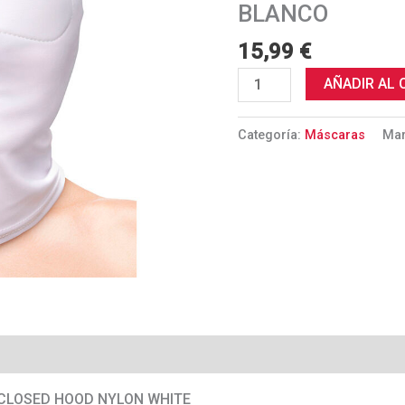
COMPLETO
BLANCO
NYLON
15,99
€
BLANCO
cantidad
AÑADIR AL 
Categoría:
Máscaras
Ma
N CLOSED HOOD NYLON WHITE