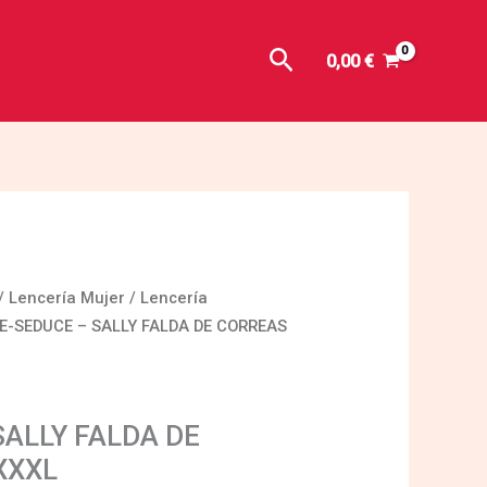
Buscar
0,00
€
/
Lencería Mujer
/
Lencería
E-SEDUCE – SALLY FALDA DE CORREAS
ALLY FALDA DE
XXXL