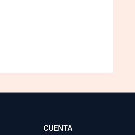
CUENTA