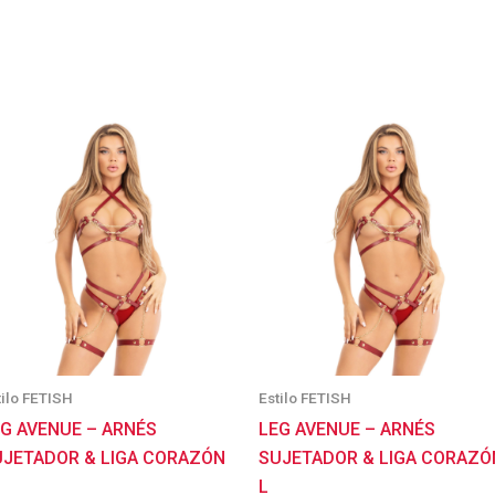
tilo FETISH
Estilo FETISH
EG AVENUE – ARNÉS
LEG AVENUE – ARNÉS
UJETADOR & LIGA CORAZÓN
SUJETADOR & LIGA CORAZÓ
L