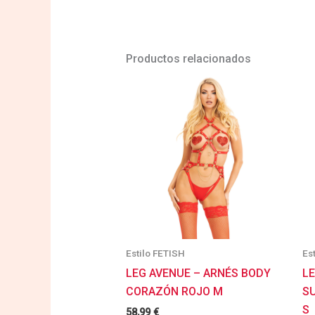
Productos relacionados
Estilo FETISH
Es
LEG AVENUE – ARNÉS BODY
L
CORAZÓN ROJO M
S
S
58,99
€