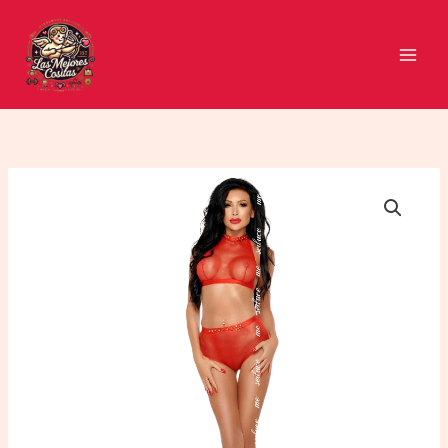
Ir
al
contenido
ME-
SEDUCE
-
MONA
SET
ROJO
L/XL
cantidad