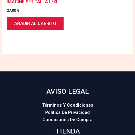
IMAGINE SET TALLA L/XL
27,00
€
AÑADIR AL CARRITO
AVISO LEGAL
Términos Y Condiciones
Política De Privacidad
Condiciones De Compra
TIENDA