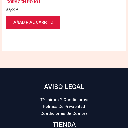
CORAZÓN ROJO L
58,99
€
AÑADIR AL CARRITO
AVISO LEGAL
Términos Y Condiciones
Política De Privacidad
Condiciones De Compra
TIENDA