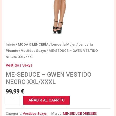
Inicio
/
MODA & LENCERÍA
/
Lencería Mujer
/
Lencería
Picante
/
Vestidos Sexys
/ ME-SEDUCE – GWEN VESTIDO
NEGRO XXL/XXXL
Vestidos Sexys
ME-SEDUCE – GWEN VESTIDO
NEGRO XXL/XXXL
99,99
€
AÑADIR AL CARRITO
Categoría:
Vestidos Sexys
Marca:
ME-SEDUCE DRESSES