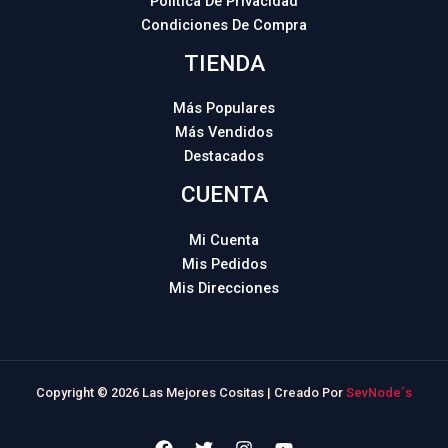
Política De Privacidad
Condiciones De Compra
TIENDA
Más Populares
Más Vendidos
Destacados
CUENTA
Mi Cuenta
Mis Pedidos
Mis Direcciones
Copyright © 2026 Las Mejores Cositas | Creado Por
SevNode´s