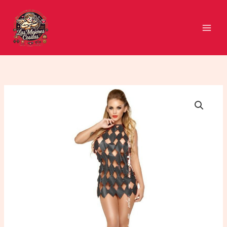
Ir
al
contenido
ME-
SEDUCE
-
GWEN
VESTIDO
NEGRO
XXL/XXXL
cantidad