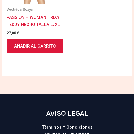
Vestidos Sexys
PASSION – WOMAN TRIXY
TEDDY NEGRO TALLA L/XL
27,00
€
AÑADIR AL CARRITO
AVISO LEGAL
Términos Y Condiciones