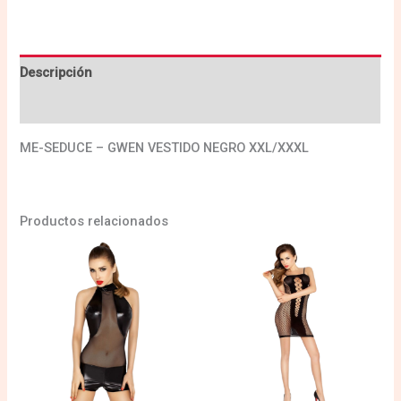
Descripción
Valoraciones (0)
ME-SEDUCE – GWEN VESTIDO NEGRO XXL/XXXL
Productos relacionados