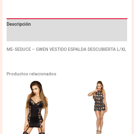
Descripción
Valoraciones (0)
ME-SEDUCE – GWEN VESTIDO ESPALDA DESCUBIERTA L/XL
Productos relacionados