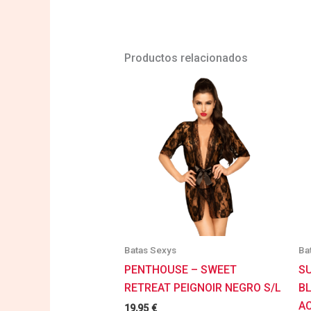
Productos relacionados
Batas Sexys
Ba
PENTHOUSE – SWEET
S
RETREAT PEIGNOIR NEGRO S/L
B
A
19,95
€