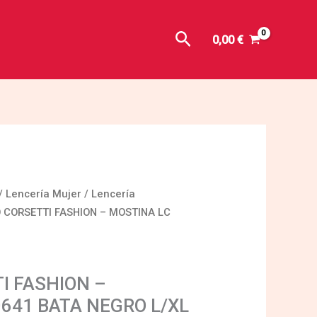
Buscar
0,00
€
/
Lencería Mujer
/
Lencería
O CORSETTI FASHION – MOSTINA LC
I FASHION –
641 BATA NEGRO L/XL