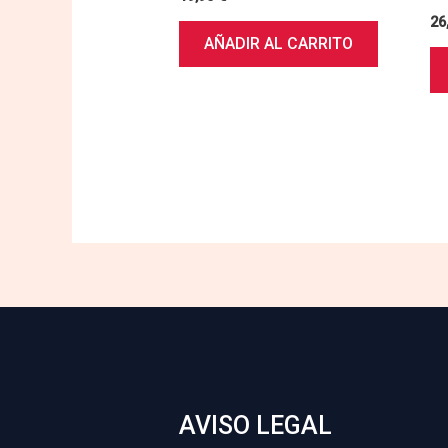
26
AÑADIR AL CARRITO
AVISO LEGAL