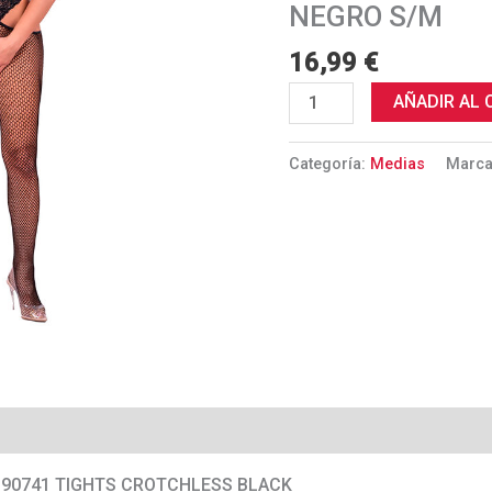
CROTCHLESS
NEGRO S/M
NEGRO
16,99
€
S/M
cantidad
AÑADIR AL 
Categoría:
Medias
Marc
LC90741 TIGHTS CROTCHLESS BLACK