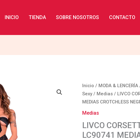
INICIO
TIENDA
SOBRE NOSOTROS
CONTACTO
LIVCO
Inicio
/
MODA & LENCERÍA
CORSETTI
Sexy
/
Medias
/ LIVCO COR
FASHION
MEDIAS CROTCHLESS NEG
-
Medias
GINA
LIVCO CORSETT
LC90741
LC90741 MEDI
MEDIAS