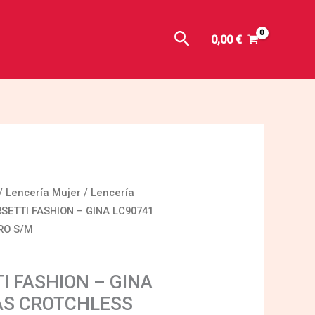
Buscar
0,00
€
/
Lencería Mujer
/
Lencería
SETTI FASHION – GINA LC90741
RO S/M
I FASHION – GINA
AS CROTCHLESS