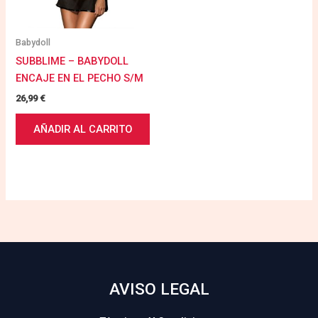
Babydoll
SUBBLIME – BABYDOLL
ENCAJE EN EL PECHO S/M
26,99
€
AÑADIR AL CARRITO
AVISO LEGAL