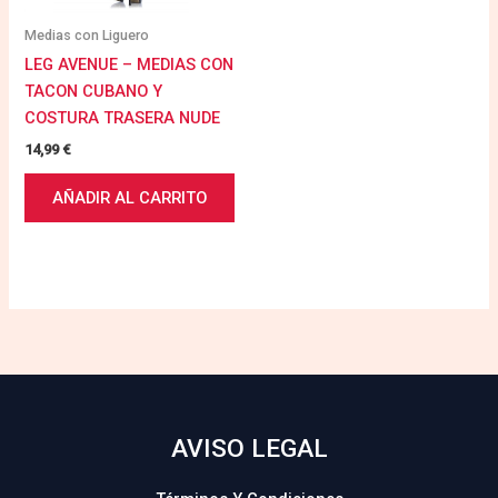
Medias con Liguero
LEG AVENUE – MEDIAS CON
TACON CUBANO Y
COSTURA TRASERA NUDE
14,99
€
AÑADIR AL CARRITO
AVISO LEGAL